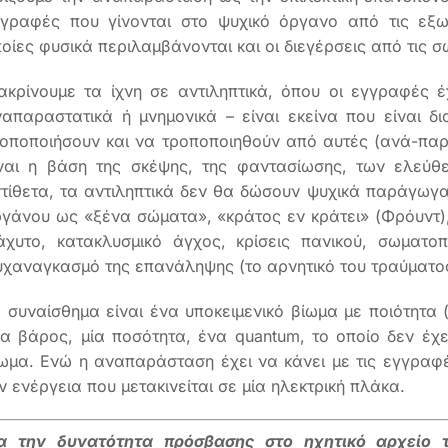
γραφές που γίνονται στο ψυχικό όργανο από τις εξωτ
οίες φυσικά περιλαμβάνονται και οι διεγέρσεις από τις 
ακρίνουμε τα ίχνη σε αντιληπτικά, όπου οι εγγραφές έ
απαραστατικά ή μνημονικά – είναι εκείνα που είναι δ
οποποιήσουν και να τροποποιηθούν από αυτές (ανά-παρ
ναι η βάση της σκέψης, της φαντασίωσης, των ελεύθ
τίθετα, τα αντιληπτικά δεν θα δώσουν ψυχικά παράγωγ
γάνου ως «ξένα σώματα», «κράτος εν κράτει» (Φρόυντ
άχυτο, κατακλυσμικό άγχος, κρίσεις πανικού, σωματοπ
χαναγκασμό της επανάληψης (το αρνητικό του τραύματος
 συναίσθημα είναι ένα υποκειμενικό βίωμα με ποιότητα 
α βάρος, μία ποσότητα, ένα quantum, το οποίο δεν έχει
ωμα. Ενώ η αναπαράσταση έχει να κάνει με τις εγγραφέ
ν ενέργεια που μετακινείται σε μία ηλεκτρική πλάκα.
ια την δυνατότητα πρόσβασης στο ηχητικό αρχείο 