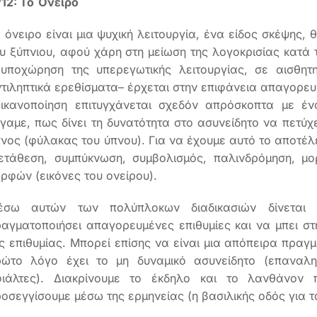
/12: Το Όνειρο
 όνειρο είναι μια ψυχική λειτουργία, ένα είδος σκέψης, 
υ ξύπνιου, αφού χάρη στη μείωση της λογοκρισίας κατά 
 υποχώρηση της υπερεγωτικής λειτουργίας, σε αισθη
τιληπτικά ερεθίσματα– έρχεται στην επιφάνεια απαγορευ
 ικανοποίηση επιτυγχάνεται σχεδόν απρόσκοπτα με έν
γαμε, πως δίνει τη δυνατότητα στο ασυνείδητο να πετύχ
νος (φύλακας του ύπνου). Για να έχουμε αυτό το αποτέλ
ετάθεση, συμπύκνωση, συμβολισμός, παλινδρόμηση, μ
ρφών (εικόνες του ονείρου).
έσω αυτών των πολύπλοκων διαδικασιών δίνεται 
αγματοποιήσει απαγορευμένες επιθυμίες και να μπει στ
ς επιθυμίας. Μπορεί επίσης να είναι μια απόπειρα πραγ
ρώτο λόγο έχει το μη δυναμικό ασυνείδητο (επαναληπ
φιάλτες). Διακρίνουμε το έκδηλο και το λανθάνον π
οσεγγίσουμε μέσω της ερμηνείας (η βασιλικής οδός για τ