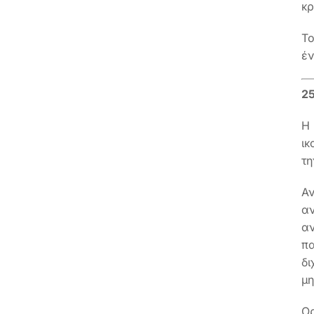
κρ
Το
έν
25
Η 
ικ
τη
Α
α
αν
πα
δι
μ
Ορ