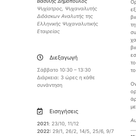
Βασίλης Δημόπουλος
Ορ
Ψυχίατρος, Ψυχαναλυτής
ε
Διδάσκων Αναλυτής της
βι
Ελληνικής Ψυχαναλυτικής
τη
Εταιρείας
σ
χα
β
εσ
Διεξαγωγή
το
Σάββατο 10:30 – 13:30
το
Διάρκεια: 3 ώρες η κάθε
Ο
συνάντηση
ορ
άρ
με
Εισηγήσεις
Αυ
2021
: 23/10, 11/12
2022:
29/1, 26/2, 14/5, 25/6, 9/7