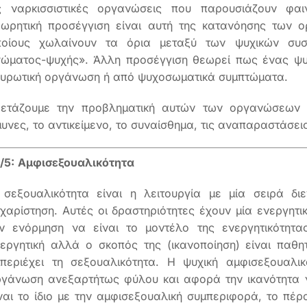
ις ναρκισσιστικές οργανώσεις που παρουσιάζουν φαι
εωρητική προσέγγιση είναι αυτή της κατανόησης των 
ποίους χωλαίνουν τα όρια μεταξύ των ψυχικών συσ
ώματος-ψυχής». Άλλη προσέγγιση θεωρεί πως ένας ψυ
υρωτική οργάνωση ή από ψυχοσωματικά συμπτώματα.
ξετάζουμε την προβληματική αυτών των οργανώσεων σ
υνες, το αντικείμενο, το συναίσθημα, τις αναπαραστάσεις
/5:
Αμφισεξουαλικότητα
 σεξουαλικότητα είναι η λειτουργία με μία σειρά δι
χαρίστηση. Αυτές οι δραστηριότητες έχουν μία ενεργητικ
ν ενόρμηση να είναι το μοντέλο της ενεργητικότητα
εργητική αλλά ο σκοπός της (ικανοποίηση) είναι παθη
περιέχει τη σεξουαλικότητα. Η ψυχική αμφισεξουαλι
γάνωση ανεξαρτήτως φύλου και αφορά την ικανότητα ν
ναι το ίδιο με την αμφισεξουαλική συμπεριφορά, το πέ