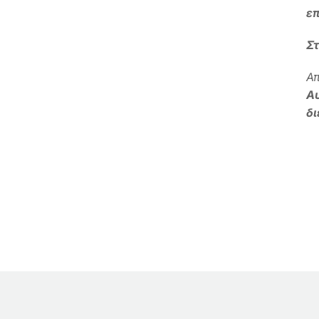
επ
Στ
Απ
Αυ
δ