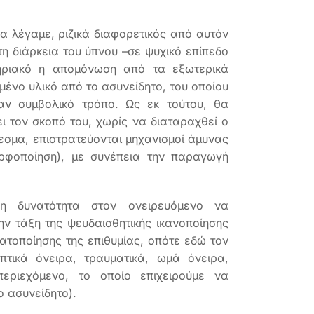
θα λέγαμε, ριζικά διαφορετικός από αυτόν
τη διάρκεια του ύπνου –σε ψυχικό επίπεδο
τηριακό η απομόνωση από τα εξωτερικά
μένο υλικό από το ασυνείδητο, του οποίου
αν συμβολικό τρόπο. Ως εκ τούτου, θα
ει τον σκοπό του, χωρίς να διαταραχθεί ο
εσμα, επιστρατεύονται μηχανισμοί άμυνας
ορφοποίηση), με συνέπεια την παραγωγή
η δυνατότητα στον ονειρευόμενο να
ην τάξη της ψευδαισθητικής ικανοποίησης
ματοποίησης της επιθυμίας, οπότε εδώ τον
τικά όνειρα, τραυματικά, ωμά όνειρα,
εριεχόμενο, το οποίο επιχειρούμε να
ο ασυνείδητο).