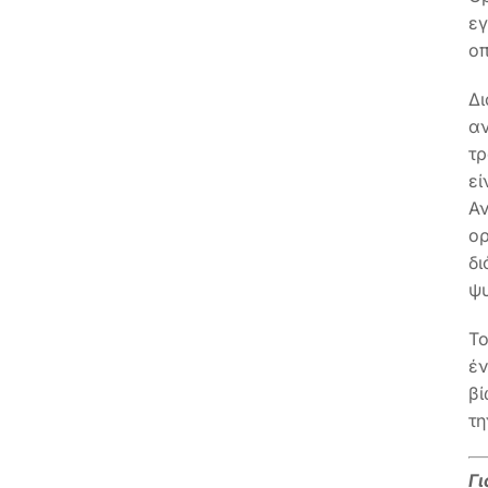
εγ
οπ
Δι
αν
τρ
εί
Αν
ορ
δι
ψυ
Το
έν
βί
τη
Γ