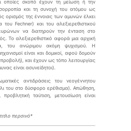
οι οποίες σκοπό έχουν τη μείωση ή την
σορροπία και τη συνοχή του ατόμου ως
ός ορισμός της έννοιας των αμυνών έλκει
 του Fechner) και του αλεξιερεθιστικού
ευρώνων να διατηρούν την ένταση στο
ός. Το αλεξιερεθιστικό αφορά μια αρχική
μα, του ανώριμου ακόμη ψυχισμού. Η
ηχανισμοί είναι και δομικοί, αφού δομούν
 προβολή), και έχουν ως τόπο λειτουργίας
υνας είναι ασυνείδητοι).
ατικές αντιδράσεις του νεογέννητου
άλι του στο δύσφορο ερέθισμα). Απώθηση,
 προβλητική ταύτιση, μετουσίωση είναι
τιτλο περσινό*