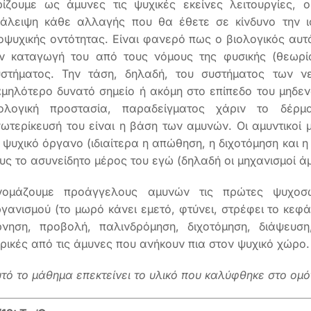
ίζουμε ως άμυνες τις ψυχικές εκείνες λειτουργίες, 
ξάλειψη κάθε αλλαγής που θα έθετε σε κίνδυνο την ι
οψυχικής οντότητας. Είναι φανερό πως ο βιολογικός αυτ
ν καταγωγή του από τους νόμους της φυσικής (θεωρία
υστήματος. Την τάση, δηλαδή, του συστήματος των ν
μηλότερο δυνατό σημείο ή ακόμη στο επίπεδο του μηδεν
ιολογική προστασία, παραδείγματος χάριν το δέρ
ωτερίκευσή του είναι η βάση των αμυνών. Οι αμυντικοί μ
 ψυχικό όργανο (ιδιαίτερα η απώθηση, η διχοτόμηση και η
υς το ασυνείδητο μέρος του εγώ (δηλαδή οι μηχανισμοί άμ
νομάζουμε προάγγελους αμυνών τις πρώτες ψυχοσωμ
γανισμού (το μωρό κάνει εμετό, φτύνει, στρέφει το κεφ
νηση, προβολή, παλινδρόμηση, διχοτόμηση, διάψευση,
ρικές από τις άμυνες που ανήκουν πια στον ψυχικό χώρο.
τό το μάθημα επεκτείνει το υλικό που καλύφθηκε στο ομό