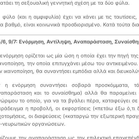
ατάει τη σεξουαλική γεννητική σχέση με τα δύο φύλα.
 φύλο (και η αμφιφυλία) έχει να κάνει με τις ταυτίσεις,
α βαθμό, είναι κοινωνικά προσδιορισμένο. Κατά τούτα δι
/6, 9/7:
Ενόρμηση, Αντίληψη, Αναπαράσταση, Συναίσθ
ενόρμηση ορίζεται ως μία ώση η οποία έχει την πηγή της
ανοποίηση, την οποία επιτυγχάνει μέσω του αντικειμένου.
ν ικανοποίηση, θα συναντήσει εμπόδια αλλά και διευκολύ
ν η ενόρμηση συναντήσει σοβαρά προσκόμματα, 
ναπαράσταση και το συναίσθημα) αλλά θα παραμείνει 
ώριμου το οποίο, για να τα βγάλει πέρα, καταφεύγει σ
ράδειγμα η προβολή, οι εκφορτίσεις («πετάω έξω ό,τι 
χοτομήσεις, οι διαψεύσεις («καταργώ την εξωτερική πραγ
η-νευρωτικών οργανώσεων.
ίζουμε την αναπαράσταση ως την επιλεκτική επανεπένδυ