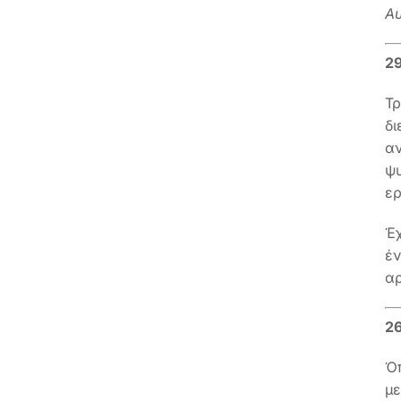
Αυ
29
Τ
δ
αν
ψ
ερ
Έχ
έν
αρ
26
Όπ
με