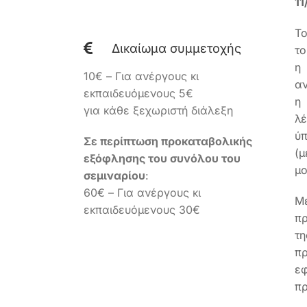
11
Το
Δικαίωμα συμμετοχής
το
η
10€ – Για ανέργους κι
αν
εκπαιδευόμενους 5€
η
για κάθε ξεχωριστή διάλεξη
λέ
ύπ
Σε περίπτωση προκαταβολικής
(μ
εξόφλησης του συνόλου του
μο
σεμιναρίου
:
60€ – Για ανέργους κι
Μ
εκπαιδευόμενους 30€
πρ
τη
π
ε
πρ