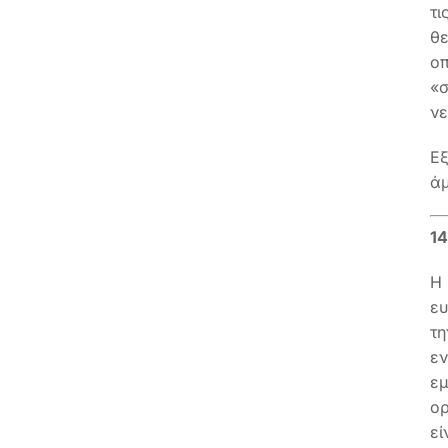
τ
θ
ο
«σ
νε
Ε
άμ
14
Η
ευ
τη
εν
εμ
ορ
εί