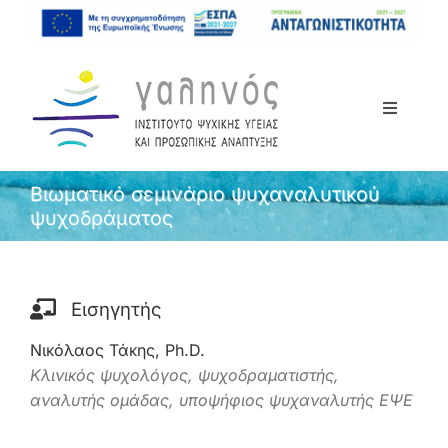
Μετάβαση
στο
περιεχόμενο
Toggle
Navigati
Αρχική
Βιωματικό σεμινάριο ψυχαναλυτικού
ψυχοδράματος
Το Ινστιτούτο
Σεμινάρια
Εισηγητής
Νικόλαος Τάκης, Ph.D.
Ανακοινώσεις
Κλινικός ψυχολόγος, ψυχοδραματιστής,
αναλυτής ομάδας, υποψήφιος ψυχαναλυτής ΕΨΕ
Επικοινωνία