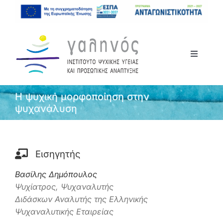
Μετάβαση
στο
περιεχόμενο
Toggle
Navigati
Αρχική
Η ψυχική μορφοποίηση στην
ψυχανάλυση
Το Ινστιτούτο
Σεμινάρια
Εισηγητής
Βασίλης Δημόπουλος
Ανακοινώσεις
Ψυχίατρος, Ψυχαναλυτής
Διδάσκων Αναλυτής της Ελληνικής
Επικοινωνία
Ψυχαναλυτικής Εταιρείας