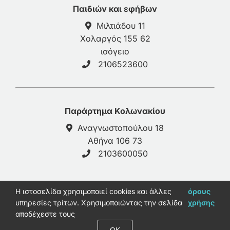
Παιδιών και εφήβων
Μιλτιάδου 11
Χολαργός 155 62
ισόγειο
2106523600
Παράρτημα Κολωνακίου
Αναγνωστοπούλου 18
Αθήνα 106 73
2103600050
H ιστοσελίδα χρησιμοποιεί cookies και άλλες
όρους
© 2026 - galinos-psy.gr |
Πολιτική Απορρήτου
υπηρεσίες τρίτων. Χρησιμοποιώντας την σελίδα
χρήσης
Ανάπτυξη Παύλος Καφρίτσας
αποδέχεστε τους