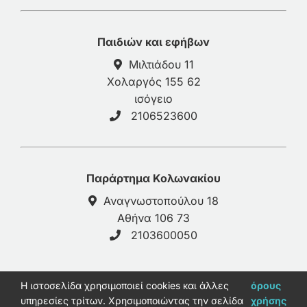
Παιδιών και εφήβων
Μιλτιάδου 11
Χολαργός 155 62
ισόγειο
2106523600
Παράρτημα Κολωνακίου
Αναγνωστοπούλου 18
Αθήνα 106 73
2103600050
H ιστοσελίδα χρησιμοποιεί cookies και άλλες
όρους
© 2026 - galinos-psy.gr |
Πολιτική Απορρήτου
υπηρεσίες τρίτων. Χρησιμοποιώντας την σελίδα
χρήσης