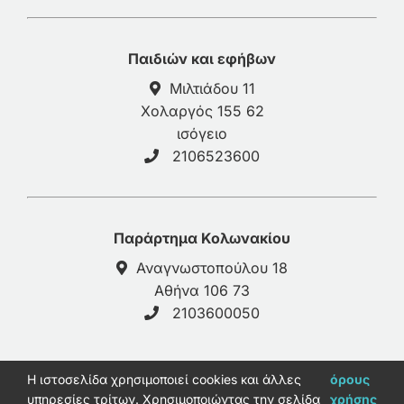
Παιδιών και εφήβων
Μιλτιάδου 11
Χολαργός 155 62
ισόγειο
2106523600
Παράρτημα Κολωνακίου
Αναγνωστοπούλου 18
Αθήνα 106 73
2103600050
H ιστοσελίδα χρησιμοποιεί cookies και άλλες
© 2026 - galinos-psy.gr |
Πολιτική Απορρήτου
όρους
υπηρεσίες τρίτων. Χρησιμοποιώντας την σελίδα
χρήσης