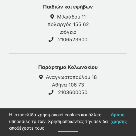
Παιδιών και εφήβων
Μιλτιάδου 11
Χολαργός 155 62
ισόγειο
2106523600
Παράρτημα Κολωνακίου
Αναγνωστοπούλου 18
Αθήνα 106 73
2103600050
H ιστοσελίδα χρησιμοποιεί cookies και άλλες
όρους
© 2026 - galinos-psy.gr |
Πολιτική Απορρήτου
υπηρεσίες τρίτων. Χρησιμοποιώντας την σελίδα
χρήσης
Ανάπτυξη Παύλος Καφρίτσας
αποδέχεστε τους