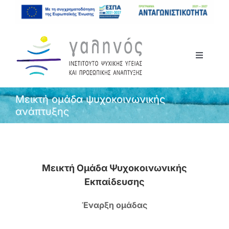
Μετάβαση
στο
περιεχόμενο
Toggle
Navigati
Αρχική
Μεικτή ομάδα ψυχοκοινωνικής
ανάπτυξης
Το Ινστιτούτο
Σεμινάρια
Μεικτή Ομάδα Ψυχοκοινωνικής
Εκπαίδευσης
Ανακοινώσεις
Έναρξη ομάδας
Επικοινωνία