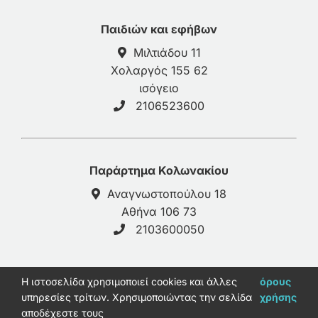
Παιδιών και εφήβων
Μιλτιάδου 11
Χολαργός 155 62
ισόγειο
2106523600
Παράρτημα Κολωνακίου
Αναγνωστοπούλου 18
Αθήνα 106 73
2103600050
H ιστοσελίδα χρησιμοποιεί cookies και άλλες
όρους
© 2026 - galinos-psy.gr |
Πολιτική Απορρήτου
υπηρεσίες τρίτων. Χρησιμοποιώντας την σελίδα
χρήσης
Ανάπτυξη Παύλος Καφρίτσας
αποδέχεστε τους