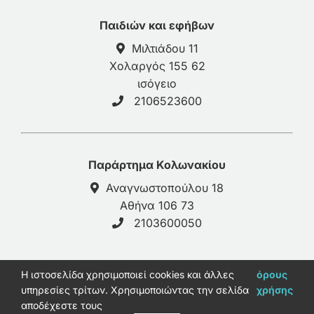
Παιδιών και εφήβων
Μιλτιάδου 11
Χολαργός 155 62
ισόγειο
2106523600
Παράρτημα Κολωνακίου
Αναγνωστοπούλου 18
Αθήνα 106 73
2103600050
H ιστοσελίδα χρησιμοποιεί cookies και άλλες
© 2026 - galinos-psy.gr |
Πολιτική Απορρήτου
όρους
υπηρεσίες τρίτων. Χρησιμοποιώντας την σελίδα
χρήσης
Ανάπτυξη Παύλος Καφρίτσας
αποδέχεστε τους