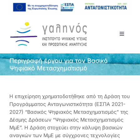
Μετάβαση
στο
περιεχόμενο
Toggle
Navigati
Αρχική
Περιγραφή έργου για τον Βασικό
Ψηφιακό Μετασχηματισμό
Το Ινστιτούτο
Σεμινάρια
Η επιχείρηση χρηματοδοτήθηκε από τη Δράση του
Προγράμματος Ανταγωνιστικότητα (ΕΣΠΑ 2021-
2027) “Βασικός Ψηφιακός Μετασχηματισμός” της
Ανακοινώσεις
Δέσμης Δράσεων “Ψηφιακός Μετασχηματισμός
ΜμΕ”. Η Δράση στοχεύει στην κάλυψη βασικών
Επικοινωνία
αναγκών των ΜμΕ με σύγχρονες τεχνολογίες