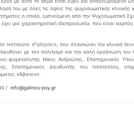
έργο με αυτό το θέμα είναι ευρύ και αναγνωρισμένο ως
λησή του με όλες τις όψεις της ψυχοσωματικής κλινικής 
ζητήματος η οποία, εμπνεόμενη από την Ψυχοσωματική Σχ
χει μια χαρακτηριστική ιδιοπροσωπία, που είναι καρπός 
ο Ινστιτούτο «Γαληνός», που πλαισιώνει την κλινική δε
ευθύνει με τον πολιτισμό και την καλή οργάνωση του Ιν
ος-ψυχαναλυτής Νίκος Ανδριώτης, Επιστημονικός Υπε
ης, Επιστημονικός Διευθυντής του Ινστιτούτου, επ
μματος «Άβατον».
00 /
info@galinos-psy.gr