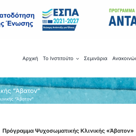
Αρχική
Το Ινστιτούτο
Σεμινάρια
Ανακοινώ
κής “Άβατον”
ινικής “Άβατον”
Πρόγραμμα Ψυχοσωματικής Κλινικής «Άβατον»