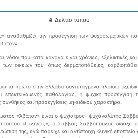
Δελτίο τύπου
ός» αναβαθμίζει την προσέγγιση των ψυχοσωματικών πα
βατον».
ι νόσοι που κατά κανόνα είναι χρόνιες, εξελικτικές κα
των οικείων του, όπως δερματοπάθειες, καρδιοπάθειε
ι το πρώτο στην Ελλάδα συντεταγμένο πλαίσιο εξειδικε
ι επεκτεινόμενης παθολογίας, η ψυχική προσέγγιση 
 συνθήκες και προσεγγίσεις μη-ειδικού χαρακτήρα.
ματος «Άβατον» είναι ο ψυχίατρος- ψυχαναλυτής Σάββ
στιτούτου «Γαληνός», ο Σάββας Σαββόπουλος δίδαξε εκ
ώπισή της, ενώ παρείχε και αντίστοιχη κλινική εποπτεία