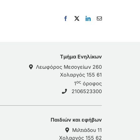
Facebook
X
LinkedIn
Email
Τμήμα Ενηλίκων
Λεωφόρος Μεσογείων 260
Χολαργός 155 61
ος
1
όροφος
2106523300
Παιδιών και εφήβων
Μιλτιάδου 11
Χολαργός 155 62