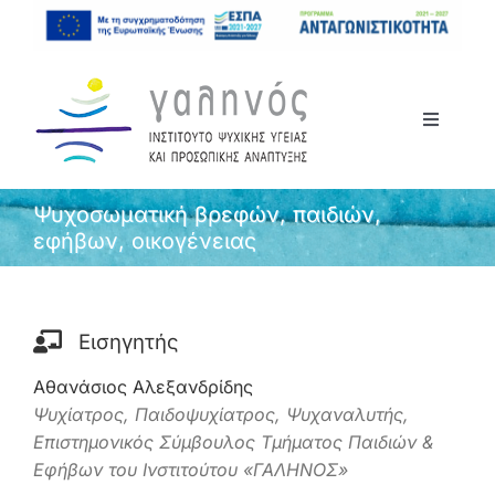
Μετάβαση
στο
περιεχόμενο
Toggle
Navigati
Αρχική
Ψυχοσωματική βρεφών, παιδιών,
εφήβων, οικογένειας
Το Ινστιτούτο
Σεμινάρια
Εισηγητής
Αθανάσιος Αλεξανδρίδης
Ανακοινώσεις
Ψυχίατρος, Παιδοψυχίατρος, Ψυχαναλυτής,
Επιστημονικός Σύμβουλος Τμήματος Παιδιών &
Επικοινωνία
Εφήβων του Ινστιτούτου «ΓΑΛΗΝΟΣ»