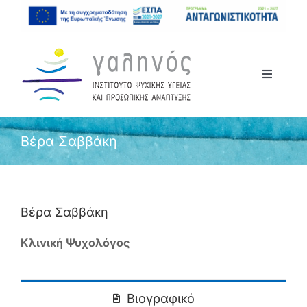
Μετάβαση
στο
περιεχόμενο
Toggle
Navigati
Αρχική
Βέρα Σαββάκη
Το Ινστιτούτο
Σεμινάρια
Βέρα Σαββάκη
Κλινική Ψυχολόγος
Ανακοινώσεις
Επικοινωνία
Βιογραφικό