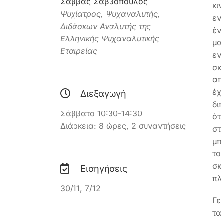
Σάββας Σαββόπουλος
κι
Ψυχίατρος, Ψυχαναλυτής,
εν
Διδάσκων Αναλυτής της
έν
Ελληνικής Ψυχαναλυτικής
μ
Εταιρείας
ε
σκ
απ
έχ
Διεξαγωγή
δι
Σάββατο 10:30-14:30
ότ
Διάρκεια: 8 ώρες, 2 συναντήσεις
στ
μπ
το
σκ
Εισηγήσεις
πλ
30/11, 7/12
Γε
τα