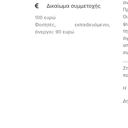
αν
Δικαίωμα συμμετοχής
Πρ
Ο
100 ευρώ
ψυ
Φοιτητές, εκπαιδευόμενοι,
τη
άνεργοι: 90 ευρώ
άγ
α
συ
Στ
π
Η 
Δη