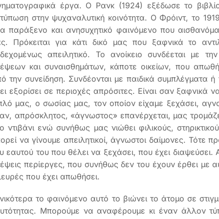
νηματογραφικά έργα. Ο Ρανκ (1924) εξέδωσε το βιβλί
τύπωση στην ψυχαναλυτική κοινότητα. Ο Φρόιντ, το 1919
α παράξενο και ανησυχητικό φαινόμενο που αισθανόμα
ας. Πρόκειται για κάτι δικό μας που ξαφνικά το αντ
νδεχομένως απειλητικό. Το ανοίκειο συνδέεται με τη
έψεων και συναισθημάτων, κάποτε οικείων, που απωθή
ό την συνείδηση. Συνδέονται με παιδικά συμπλέγματα ή
ει εξορίσει σε περιοχές απρόσιτες. Είναι σαν ξαφνικά 
πλό μας, ο σωσίας μας, τον οποίον είχαμε ξεχάσει, αγν
αν, απρόσκλητος, «άγνωστος» επανέρχεται, μας τρομάζει
ο ντιβάνι ενώ συνήθως μας νιώθει φιλικούς, στηρικτικού
ορεί να γίνουμε απειλητικοί, άγνωστοι δαίμονες. Τότε 
υ εαυτού του που θέλει να ξεχάσει, που έχει διαψεύσει. 
έψεις περίεργες, που συνήθως δεν του έχουν έρθει με α
ευρές που έχει απωθήσει.
νικότερα το φαινόμενο αυτό το βιώνει το άτομο σε στιγ
υτότητας. Μπορούμε να αναφέρουμε κι έναν άλλον τύπ