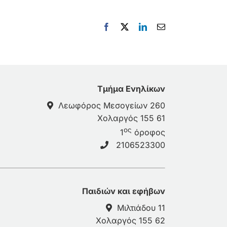
Facebook
X
LinkedIn
Email
Τμήμα Ενηλίκων
Λεωφόρος Μεσογείων 260
Χολαργός 155 61
ος
1
όροφος
2106523300
Παιδιών και εφήβων
Μιλτιάδου 11
Χολαργός 155 62