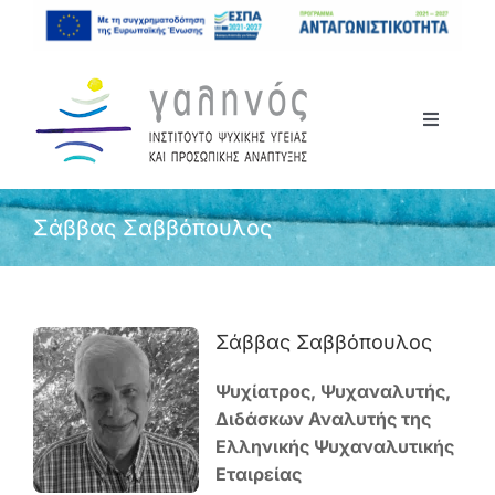
Μετάβαση
στο
περιεχόμενο
Toggle
Navigati
Αρχική
Σάββας Σαββόπουλος
Το Ινστιτούτο
Σεμινάρια
Σάββας Σαββόπουλος
Ψυχίατρος, Ψυχαναλυτής,
Ανακοινώσεις
Διδάσκων Αναλυτής της
Ελληνικής Ψυχαναλυτικής
Επικοινωνία
Εταιρείας